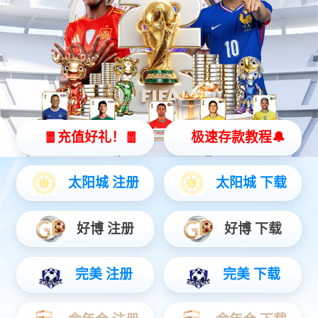
一体机解决方案系列
通用算力系列
公海555000|官方网站 R522 通用服
务器
公海555000集团 公海555000|官方网站
R522通用服务器是公海555000集团数码基
于鲲鹏基础硬件推出的新一代数据中心服务
器。其具备高效能计算、多元
扩展、高稳定性与绿色节能等特性。
公海555000|官方网站 R722 通用服
务器
公海555000集团 公海555000|官方网站
R722通用服务器是公海555000集团数码基
于鲲鹏基础硬件推出的新一代数据中心服务
器。其具备突破性计算性能与灵活
扩展能力。